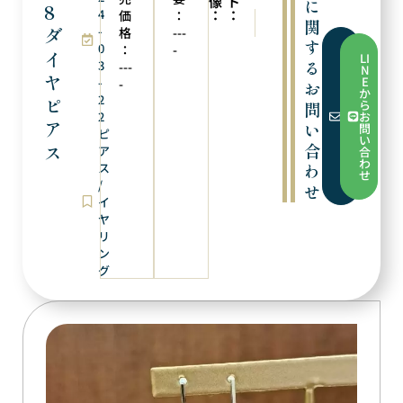
像
ト
に
8
4
：
：
価
：
次の商品
前の商品
関
ダ
-
PTダイヤピアス
K18ダイヤ/ルビーリング
格
---
す
0
：
-
フ
イ
LI
ォ
る
3
---
N
ー
ヤ
E
-
-
お
ム
か
か
2
ピ
ら
問
ら
2
お
お
ア
い
問
ピ
問
い
い
合
ス
ア
合
合
わ
ス
わ
わ
せ
せ
/
せ
イ
ヤ
リ
ン
グ