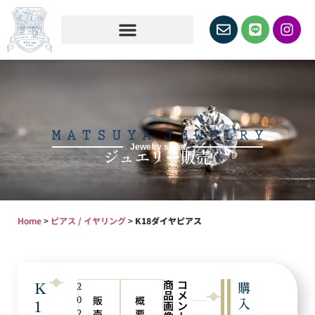
Jewelry sales
ジュエリー販売
Home
>
ピアス / イヤリング
>
K18ダイヤピアス
商
コ
K
購
2
品
メ
0
販
概
入
1
画
ン
2
売
要