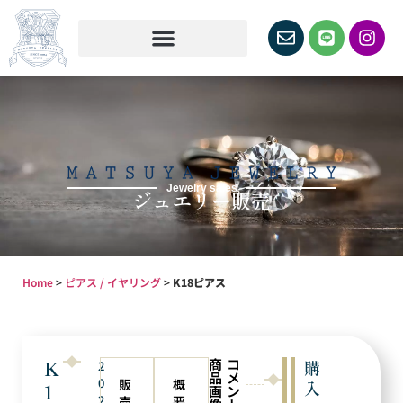
Jewelry sales
ジュエリー販売
Home
>
ピアス / イヤリング
>
K18ピアス
商
コ
K
購
2
品
メ
0
販
概
入
1
画
ン
2
売
要