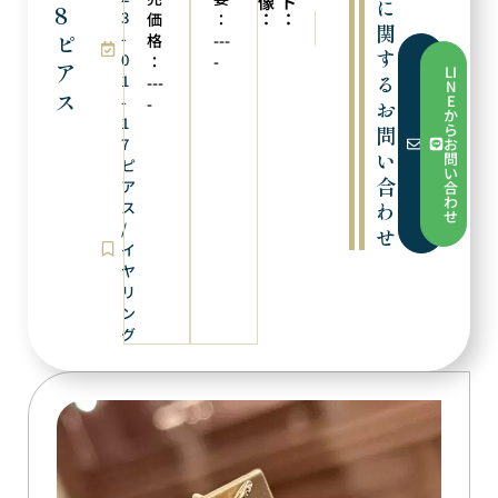
像
ト
に
8
3
：
：
価
：
次の商品
前の商品
関
ピ
-
K18WGルビー/ダイヤリング
K18ピアス
格
---
す
0
：
-
フ
ア
LI
ォ
る
1
---
N
ー
ス
E
-
-
お
ム
か
か
1
ら
問
ら
7
お
お
い
問
ピ
問
い
い
合
ア
合
合
わ
ス
わ
わ
せ
せ
/
せ
イ
ヤ
リ
ン
グ