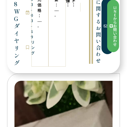
像
ト
に
8
3
：
：
価
：
次の商品
前の商品
フ
関
LI
ォ
W
-
K18WGダイヤピアス
K18ダイヤピアス
格
---
N
ー
す
E
0
：
-
ム
G
か
る
3
か
---
ら
ら
ダ
-
お
-
お
お
問
1
問
イ
問
い
い
9
合
合
ヤ
い
わ
リ
わ
せ
合
せ
リ
ン
グ
わ
ン
せ
グ