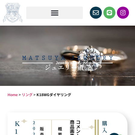
Jewelry sales
ジュエリー販売
Home
>
リング
>
K18WGダイヤリング
商
コ
K
購
2
品
メ
0
販
概
入
1
画
ン
2
売
要