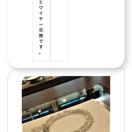
と
ワ
イ
ヤ
ー
交
換
で
す
。