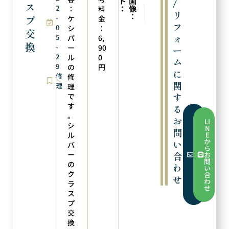
ト
画
/
ス
2
：
像
：
料
次の実例
前の実例
リ
：
プ
-
フック金具の取り付け
ピアスにリフォーム
ケ
金
フ
0
シ
：
交
ォ
5
パ
6,
換
-
ー
90
ー
2
ル
0
ム
9
の
円
に
修
修
関
理
理
す
で
す
る
。
フ
お
LI
ォ
シ
N
問
ー
ル
E
ム
か
い
バ
か
ら
ら
ー
合
お
お
問
の
問
わ
い
い
ク
合
せ
合
わ
ラ
わ
せ
せ
ス
プ
交
換