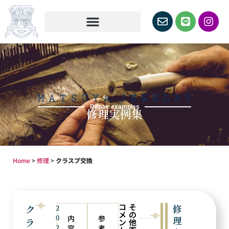
Repair examples
修理実例集
Home
>
修理
>
クラスプ交換
コ
そ
ク
修
2
メ
の
0
内
参
理
ラ
ン
他
2
容
考