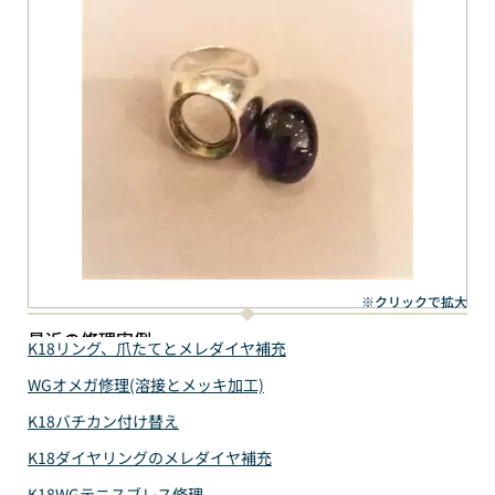
※クリックで拡大
最近の修理実例
K18リング、爪たてとメレダイヤ補充
WGオメガ修理(溶接とメッキ加工)
K18バチカン付け替え
K18ダイヤリングのメレダイヤ補充
K18WGテニスブレス修理