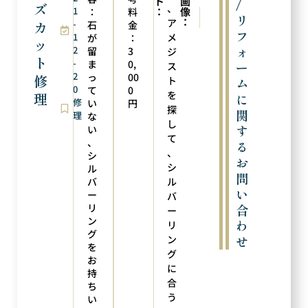
ト
画
/
ズ
、
1
：
像
：
料
次の実例
前の実例
リ
：
ア
カ
-
メレダイヤ加工
サイズ直し
石
金
フ
1
メ
が
：
ッ
ォ
2
留
3
ジ
ト
-
ま
0,
ー
ス
2
っ
00
修
ト
ム
0
て
0
を
理
に
修
い
円
探
関
理
な
し
す
い
て
、
る
、
シ
お
シ
ル
問
バ
ル
い
ー
バ
リ
合
ー
ン
わ
リ
グ
ン
せ
を
グ
お
に
持
合
ち
う
い