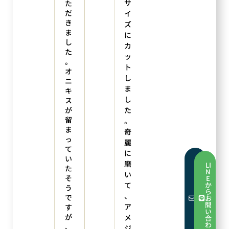
サ
た
だ
イ
き
ズ
ま
に
し
カ
た
ッ
。
ト
オ
し
ニ
ま
キ
し
ス
が
た
留
。
ま
奇
っ
麗
て
に
い
フ
磨
LI
た
ォ
N
い
ー
そ
E
ム
て
か
う
か
ら
ら
、
で
お
お
問
ア
す
問
い
い
が
メ
合
合
わ
、
ジ
わ