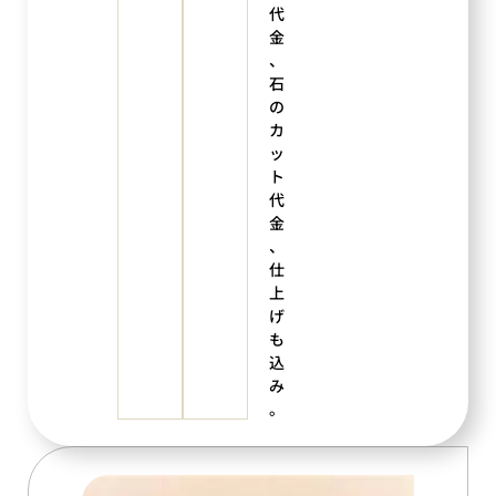
代
金
、
石
の
カ
ッ
ト
代
金
、
仕
上
げ
も
込
み
。