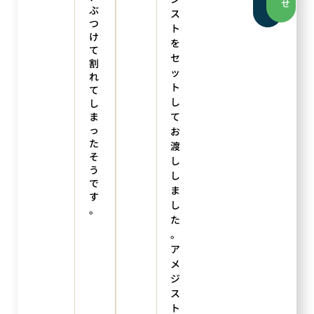
せ
せ
ぶ
ス
つ
ト
け
を
て
セ
割
ッ
れ
ト
て
し
し
ま
て
っ
お
た
渡
そ
し
う
し
で
ま
す
し
。
た
。
ア
メ
ジ
ス
ト