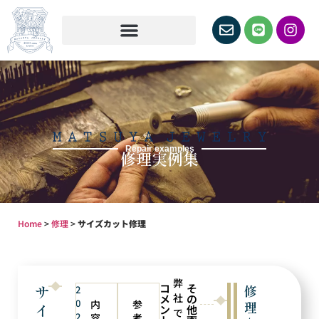
Repair examples
修理実例集
Home
>
修理
>
サイズカット修理
弊
コ
そ
サ
修
2
社
メ
の
0
内
参
理
イ
ン
他
で
2
容
考