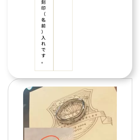
刻
印
（
名
前
）
入
れ
で
す
。