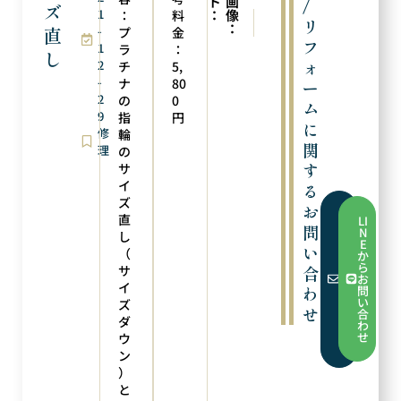
ト
画
/
ズ
1
：
像
：
料
次の実例
前の実例
リ
：
直
-
バチカン取り付け
ピアスへのリフォーム
プ
金
フ
1
ラ
：
し
ォ
2
チ
5,
-
ナ
80
ー
2
の
0
ム
9
指
円
に
修
輪
関
理
の
す
サ
イ
る
ズ
お
フ
直
LI
ォ
問
N
し
ー
E
い
ム
（
か
か
ら
サ
合
ら
お
お
イ
わ
問
問
い
ズ
い
せ
合
合
ダ
わ
わ
せ
ウ
せ
ン
）
と