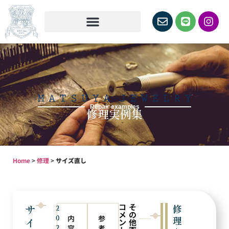
Repair examples
修理実例集
Home
>
修理
>
サイズ直し
コ
そ
サ
修
2
メ
の
0
内
参
理
イ
ン
他
2
容
考