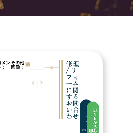
修理
コメン
その他
ト：
画像：
/ リ
フォ
前の実例
次の実例
ーム
補充と仕上げ
引き輪交換
に関
する
お問
い合
フ
LI
ォ
わせ
N
ー
E
ム
か
か
ら
ら
お
お