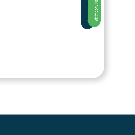
問
問
い
い
合
合
わ
わ
せ
せ