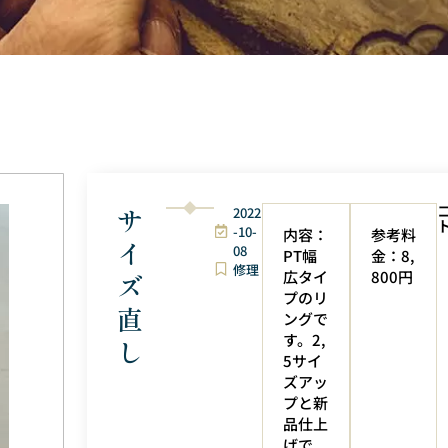
サ
2022
-10-
内容：
参考料
イ
08
PT幅
金：8,
修理
広タイ
800円
ズ
プのリ
直
ングで
す。2,
し
5サイ
ズアッ
プと新
品仕上
げで