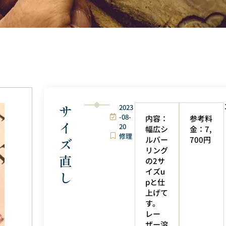
サ
2023
-08-
内容：
参考料
イ
20
幅広シ
金：7,
修理
ルバー
700円
ズ
リング
直
の2サ
イズu
し
pと仕
上げて
す。
レー
ザー溶