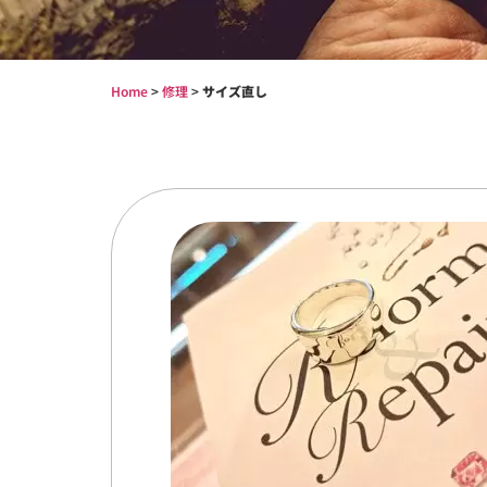
Home
>
修理
>
サイズ直し