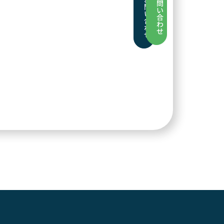
問
問
い
い
合
合
わ
わ
せ
せ