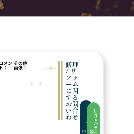
修理
コメン
その他
ト：
画像：
/ リ
フォ
前の実例
次の実例
ーム
ワイヤーに交換
サイズ直し
に関
する
お問
い合
フ
LI
ォ
わせ
N
ー
E
ム
か
か
ら
ら
お
お