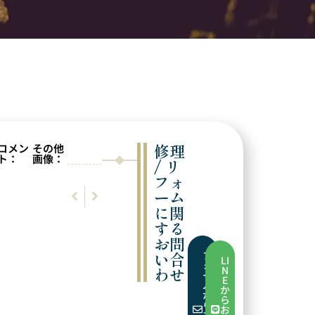
修理
コメン
その他
ト：
画像：
/ リ
フォ
前の実例
次の実例
ーム
サイズ直し
歪み直し
に関
する
お問
い合
フ
LI
ォ
わせ
N
ー
E
ム
か
か
ら
ら
お
お