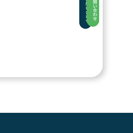
問
問
い
い
合
合
わ
わ
せ
せ