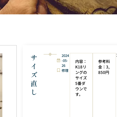
サ
2024
-05-
内容：
参考料
イ
26
K18リ
金：3,
修理
ングの
850円
ズ
サイズ
直
5番ダ
ウンで
し
す。