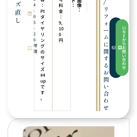
ト
画
/
ズ
4
：
像
：
料
次の実例
前の実例
リ
：
直
-
糸かえ
糸替え
Pt
金
フ
0
ダ
：
し
ォ
5
イ
9,
フ
LI
-
ヤ
10
ー
ォ
N
2
ー
リ
0
E
ム
ム
6
か
ン
円
か
に
ら
修
グ
ら
お
お
関
理
の
問
問
い
す
サ
い
合
合
イ
わ
る
わ
せ
ズ
せ
お
#4
問
up
い
で
す
合
。
わ
せ