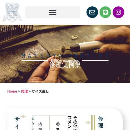
Repair examples
修理実例集
Home
>
修理
>
サイズ直し
コ
そ
サ
修
2
メ
の
0
内
参
理
イ
ン
他
2
容
考