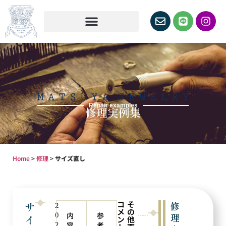
Repair examples
修理実例集
Home
>
修理
>
サイズ直し
コ
そ
サ
修
2
メ
の
0
内
参
理
イ
ン
他
2
容
考