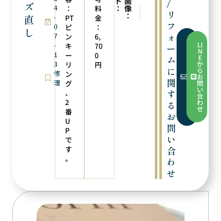
ト
画
/
ズ
4
：
像
：
料
次の実例
前の実例
リ
：
直
-
レーザー溶接
サイズ直し
PT
金
フ
0
ピ
：
し
ォ
7
ン
6,
フ
LI
-
キ
70
ー
ォ
N
1
ー
ー
0
E
ム
ム
3
か
リ
円
か
に
ら
修
ン
ら
お
お
関
理
グ
問
問
い
す
、
い
合
合
2
わ
る
わ
せ
番
せ
お
U
問
P
い
で
す
合
。
わ
せ