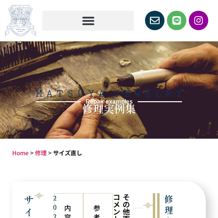
Repair examples
修理実例集
Home
>
修理
>
サイズ直し
コ
そ
サ
修
2
メ
の
0
内
参
理
イ
ン
他
2
容
考