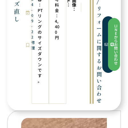
ト
画
/
ズ
4
：
像
：
料
次の実例
前の実例
リ
：
直
-
ピアスへリフォーム
ペンダントトップにリメイク
PT
金
フ
0
リ
：
し
ォ
9
ン
4,
フ
LI
-
グ
40
ー
ォ
N
2
ー
の
0
E
ム
ム
2
か
サ
円
か
に
ら
修
イ
ら
お
お
関
理
ズ
問
問
い
す
ダ
い
合
合
ウ
わ
る
わ
せ
ン
せ
お
で
問
す
い
。
合
わ
せ