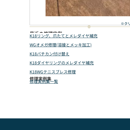
※ク
最近の修理実例
K18リング、爪たてとメレダイヤ補充
WGオメガ修理(溶接とメッキ加工)
K18バチカン付け替え
K18ダイヤリングのメレダイヤ補充
K18WGテニスブレス修理
修理実例集
修理実例集一覧