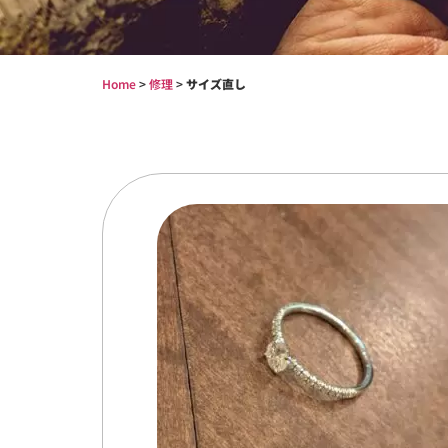
Home
>
修理
>
サイズ直し