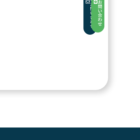
お
お
問
問
い
い
合
合
わ
わ
せ
せ