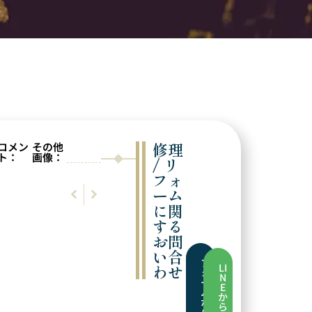
修理
コメン
その他
ト：
画像：
/ リ
フォ
前の実例
次の実例
ーム
サイズ直し
サイズ直し
に関
する
お問
い合
フ
わせ
LI
ォ
N
ー
E
ム
か
か
ら
ら