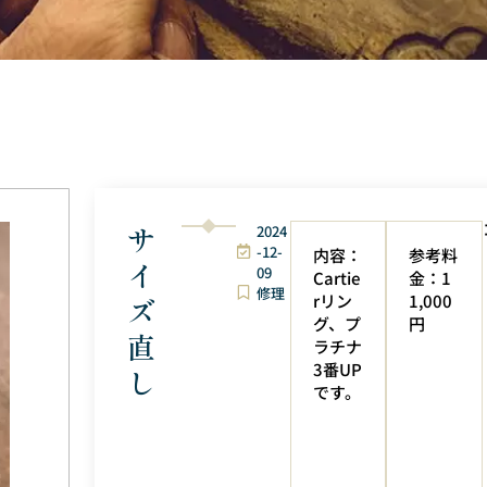
サ
2024
-12-
内容：
参考料
イ
09
Cartie
金：1
修理
rリン
1,000
ズ
グ、プ
円
直
ラチナ
3番UP
し
です。