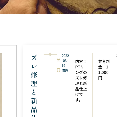
ズ
2022
-03-
内容：
参考料
レ
19
PTリ
金：1
修理
ングの
1,000
修
ズレ修
円
理
理と新
品仕上
と
げで
新
す。
品