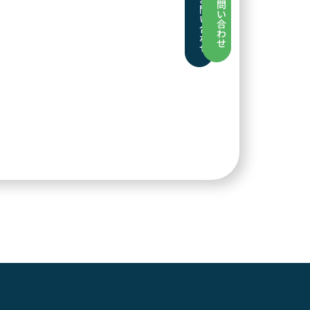
問
問
い
い
合
合
わ
わ
せ
せ