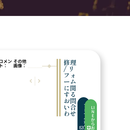
修理
コメン
その他
ト：
画像：
/ リ
フォ
前の実例
次の実例
ーム
チェーンの修理
ネックレスの修理
に関
する
お問
い合
フ
LI
ォ
わせ
N
ー
E
ム
か
か
ら
ら
お
お