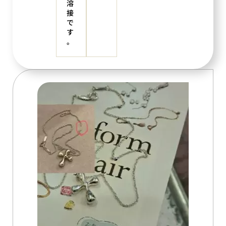
溶
接
で
す
。