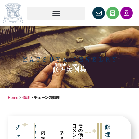
Repair examples
修理実例集
Home
>
修理
>
チェーンの修理
コ
そ
チ
修
2
メ
の
0
内
参
理
ェ
ン
他
2
容
考