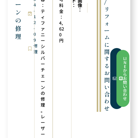
ト
画
/
ー
4
：
像
：
料
次の実例
前の実例
リ
：
ン
-
ペンダントトップへリフォーム
ペンダントトップへリフォーム
テ
金
フ
1
ィ
：
の
ォ
2
フ
4,
修
-
ァ
62
ー
0
ニ
0
理
ム
9
ー
円
に
修
シ
関
理
ル
フ
す
バ
LI
ォ
N
ー
る
ー
E
ム
チ
か
お
か
ら
ェ
ら
お
問
お
ー
問
問
い
い
ン
い
合
合
の
合
わ
わ
せ
修
わ
せ
理
せ
。
レ
ー
ザ
ー