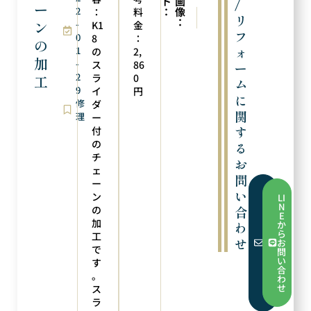
ト
画
/
ー
2
：
像
：
料
次の実例
前の実例
リ
：
ン
-
ペンダントトップにリフォーム
サイズ直し
K1
金
フ
0
8
：
の
ォ
1
の
2,
加
-
ス
86
ー
2
ラ
0
工
ム
9
イ
円
に
修
ダ
関
理
ー
す
付
の
る
チ
お
ェ
問
ー
い
フ
ン
LI
ォ
N
の
合
ー
E
ム
加
か
わ
か
ら
工
ら
せ
お
お
で
問
問
い
す
い
合
合
。
わ
わ
せ
ス
せ
ラ