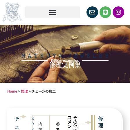
Repair examples
修理実例集
Home
>
修理
>
チェーンの加工
コ
そ
チ
修
2
メ
の
0
内
参
理
ェ
ン
他
2
容
考