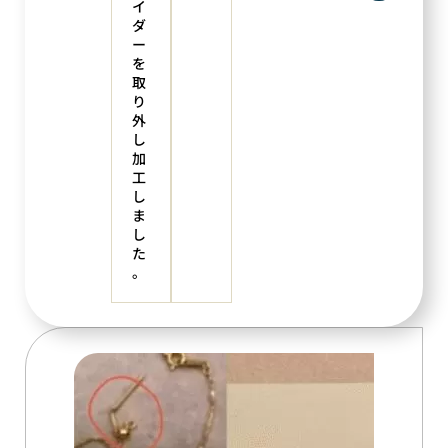
イ
ダ
ー
を
取
り
外
し
加
工
し
ま
し
た
。