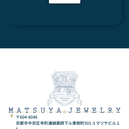
〒604-8046
京都市中京区寺町通蛸薬師下ル東側町501-3 マツヤビル１
F