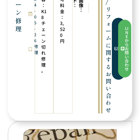
ト
画
/
ー
4
：
像
：
料
次の実例
前の実例
リ
：
ン
-
チェーン修理
チェーン加工
K1
金
フ
0
8
：
修
ォ
5
チ
3,
フ
理
LI
-
ェ
52
ー
ォ
N
2
ー
ー
0
E
ム
ム
6
か
ン
円
か
に
ら
修
切
ら
お
お
関
理
れ
問
問
い
す
修
い
合
合
理
わ
る
わ
せ
。
せ
お
問
い
合
わ
せ