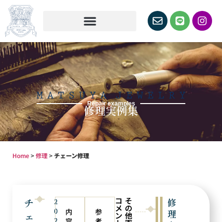
Repair examples
修理実例集
Home
>
修理
>
チェーン修理
コ
そ
チ
修
2
メ
の
0
内
参
理
ェ
ン
他
2
容
考