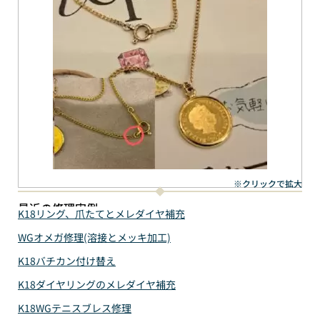
※クリックで拡大
最近の修理実例
K18リング、爪たてとメレダイヤ補充
WGオメガ修理(溶接とメッキ加工)
K18バチカン付け替え
K18ダイヤリングのメレダイヤ補充
K18WGテニスブレス修理