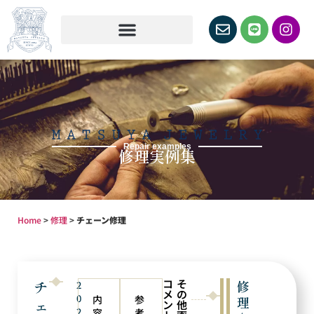
Repair examples
修理実例集
Home
>
修理
>
チェーン修理
コ
そ
チ
修
2
メ
の
0
内
参
理
ェ
ン
他
2
容
考