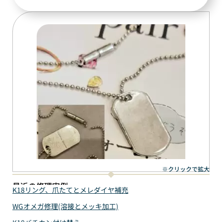
※クリックで拡大
最近の修理実例
K18リング、爪たてとメレダイヤ補充
WGオメガ修理(溶接とメッキ加工)