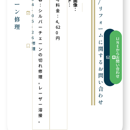
ト
画
/
ー
4
：
像
：
料
次の実例
前の実例
リ
：
ン
-
糸替え
ペンダントトップにリフォーム
シ
金
フ
0
ル
：
修
ォ
5
バ
4,
理
-
ー
62
ー
2
チ
0
ム
フ
6
ェ
円
LI
ォ
に
N
修
ー
ー
E
関
ム
理
ン
か
か
ら
す
の
ら
お
お
切
る
問
問
い
れ
い
お
合
合
修
わ
問
わ
せ
理
せ
い
。
レ
合
ー
わ
ザ
せ
ー
溶
接
。