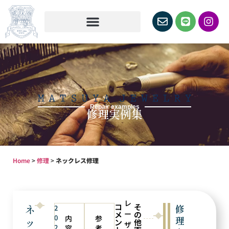
Repair examples
修理実例集
Home
>
修理
>
ネックレス修理
レ
コ
そ
ネ
修
2
ー
メ
の
0
内
参
理
ッ
ン
他
ザ
2
容
考