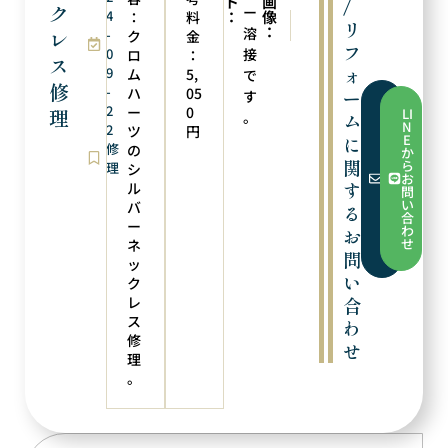
ト
画
/
ク
ー
4
：
像
：
料
次の実例
前の実例
リ
：
溶
レ
-
ペンダントにリフォーム
引輪交換
ク
金
フ
0
接
ロ
：
ス
ォ
9
ム
5,
で
修
-
ハ
05
ー
す
フ
2
ー
0
理
LI
。
ム
ォ
N
2
ツ
円
ー
E
に
ム
修
の
か
か
関
ら
理
シ
ら
お
お
す
ル
問
問
い
バ
る
い
合
合
ー
わ
お
わ
せ
ネ
せ
問
ッ
い
ク
レ
合
ス
わ
修
せ
理
。