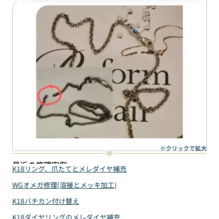
※クリックで拡大
最近の修理実例
K18リング、爪たてとメレダイヤ補充
WGオメガ修理(溶接とメッキ加工)
K18バチカン付け替え
K18ダイヤリングのメレダイヤ補充