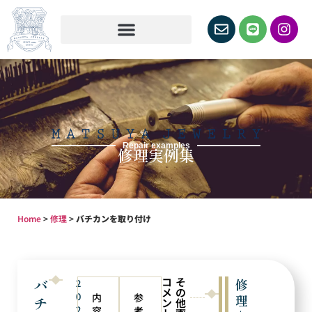
Repair examples
修理実例集
Home
>
修理
>
バチカンを取り付け
コ
そ
バ
修
2
メ
の
0
内
参
理
チ
ン
他
2
容
考