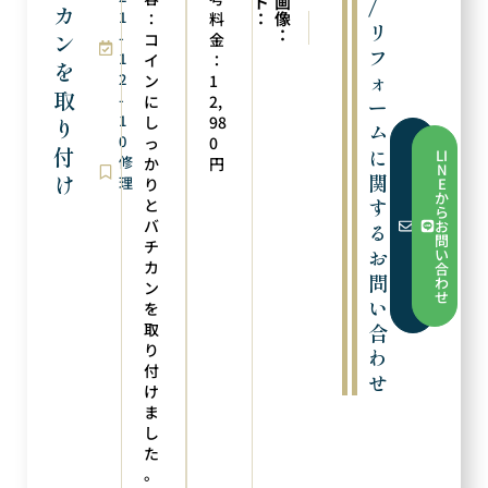
ト
画
/
カ
1
：
像
：
料
次の実例
前の実例
リ
：
ン
-
ネックレスを３本に加工
ペンダントにリフォーム
コ
金
フ
1
イ
：
を
ォ
2
ン
1
取
-
に
2,
ー
1
し
98
り
ム
0
っ
0
フ
付
に
LI
修
ォ
か
円
N
ー
関
け
理
り
E
ム
か
す
と
か
ら
ら
バ
お
る
お
問
チ
問
お
い
い
カ
合
合
問
わ
ン
わ
せ
い
せ
を
取
合
り
わ
付
せ
け
ま
し
た
。