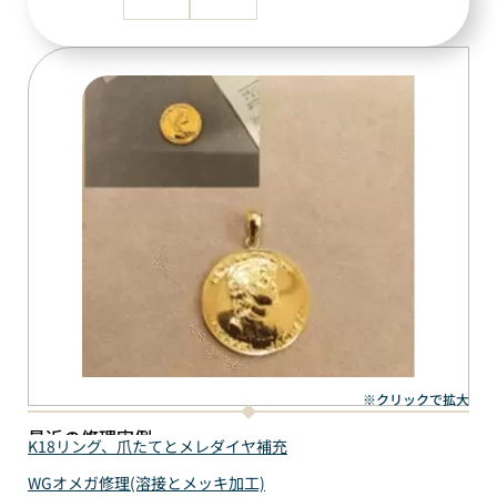
※クリックで拡大
最近の修理実例
K18リング、爪たてとメレダイヤ補充
WGオメガ修理(溶接とメッキ加工)