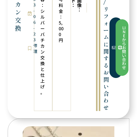
ト
画
/
カ
3
：
像
：
料
次の実例
前の実例
リ
：
ン
-
ピアスへリフォーム
ロウ付け
シ
金
フ
0
ル
：
交
ォ
6
バ
5,
フ
換
LI
-
ー
00
ー
ォ
N
2
ー
バ
0
E
ム
ム
3
か
チ
円
か
に
ら
修
カ
ら
お
お
関
理
ン
問
問
い
す
交
い
合
合
換
わ
る
わ
せ
と
せ
お
仕
問
上
い
げ
。
合
わ
せ