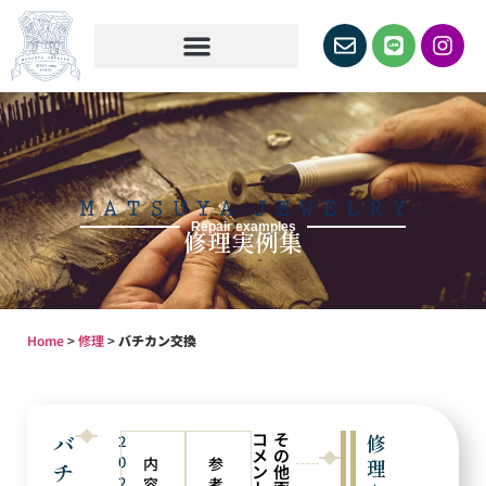
Repair examples
修理実例集
Home
>
修理
>
バチカン交換
コ
そ
バ
修
2
メ
の
0
内
参
理
チ
ン
他
2
容
考