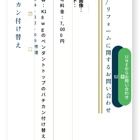
ト
画
/
カ
4
：
像
：
料
次の実例
前の実例
リ
：
ン
-
ペンダントトップ加工
ペンダントトップへリフォーム
K1
金
フ
1
8
：
付
ォ
2
w
7,
け
-
g
00
ー
0
の
0
替
ム
9
ペ
円
え
に
修
ン
関
理
ダ
フ
LI
す
ォ
ン
N
ー
ト
E
る
ム
か
ト
か
お
ら
ら
ッ
お
お
問
問
プ
問
い
い
い
の
合
合
わ
バ
合
わ
せ
せ
チ
わ
カ
せ
ン
付
け
替
え