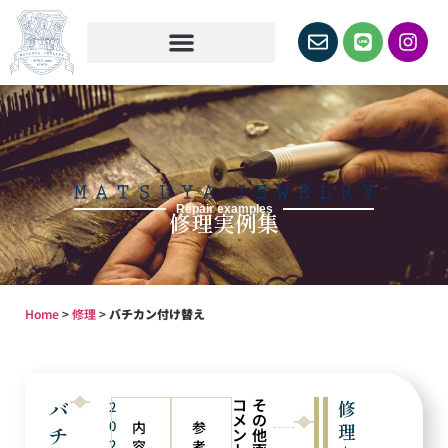
Repair examples
修理実例集
Home
>
修理
>
バチカン付け替え
コ
そ
バ
修
2
メ
の
0
内
参
理
チ
ン
他
2
容
考