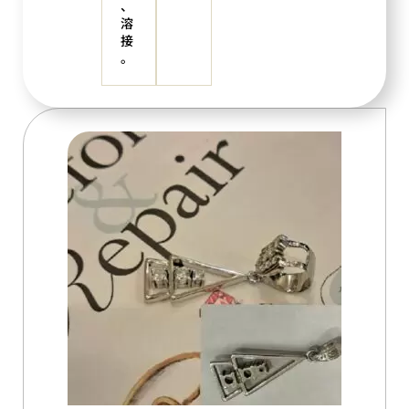
、
溶
接
。