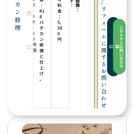
ト
画
/
カ
3
：
像
：
料
次の実例
前の実例
リ
：
ン
-
メッキ加工
リング修理
K1
金
フ
1
8
：
修
ォ
0
バ
5,
フ
理
LI
-
チ
50
ー
ォ
N
1
ー
カ
0
E
ム
ム
3
か
ン
円
か
に
ら
修
修
ら
お
お
関
理
理
問
問
い
す
と
い
合
合
仕
わ
る
わ
せ
上
せ
お
げ
問
。
い
合
わ
せ