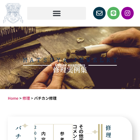
Repair examples
修理実例集
Home
>
修理
>
バチカン修理
コ
そ
バ
修
2
メ
の
0
内
参
理
チ
ン
他
2
容
考