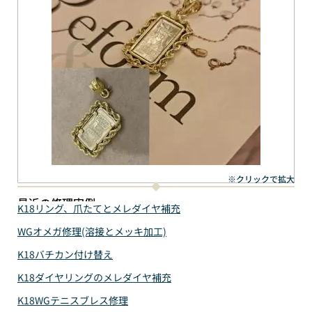
※クリックで拡大
最近の修理実例
K18リング、爪たてとメレダイヤ補充
WGオメガ修理(溶接とメッキ加工)
K18バチカン付け替え
K18ダイヤリングのメレダイヤ補充
K18WGテニスブレス修理