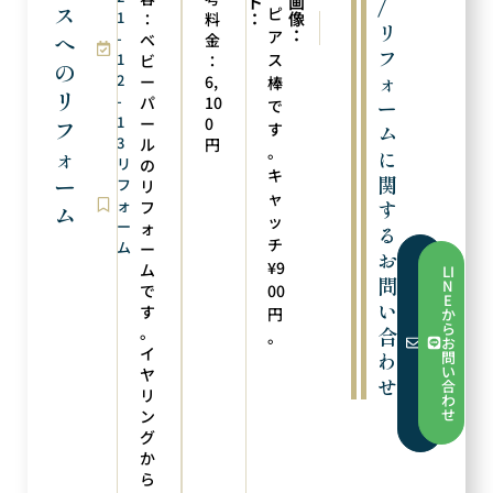
ト
画
/
ス
ピ
1
：
像
：
料
次の実例
前の実例
リ
：
ア
へ
-
ペンダントトップにリフォーム
ルースからのリフォーム
ベ
金
フ
1
ス
ビ
：
の
ォ
2
ー
6,
棒
リ
-
パ
10
ー
で
1
ー
0
フ
す
ム
3
ル
円
。
ォ
に
リ
の
キ
関
ー
フ
リ
ャ
ォ
す
フ
ム
ッ
ー
ォ
る
チ
ム
ー
お
フ
¥9
ム
LI
ォ
問
N
で
00
ー
E
い
ム
す
円
か
か
ら
。
合
。
ら
お
お
イ
わ
問
問
い
ヤ
い
せ
合
合
リ
わ
わ
せ
ン
せ
グ
か
ら