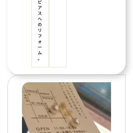
ピ
ア
ス
へ
の
リ
フ
ォ
ー
ム
。