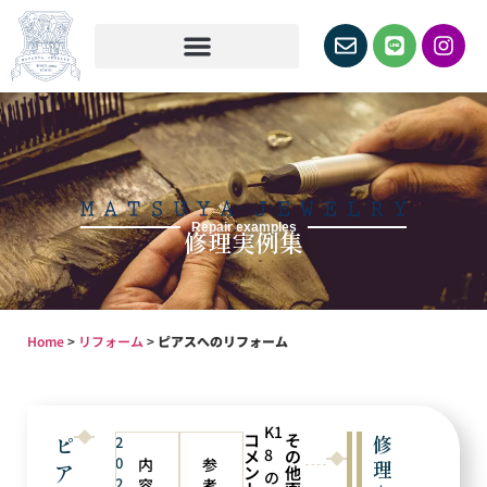
Repair examples
修理実例集
Home
>
リフォーム
>
ピアスへのリフォーム
K1
コ
そ
ピ
修
2
8
メ
の
0
内
参
理
ア
ン
他
の
2
容
考