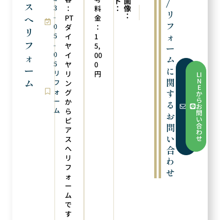
ト
画
/
ス
3
：
像
：
料
次の実例
前の実例
リ
：
へ
-
イヤリングにリフォーム
ダイヤの補充
PT
金
フ
0
ダ
：
リ
ォ
5
イ
1
フ
-
ヤ
5,
ー
0
イ
00
ォ
ム
5
ヤ
0
ー
に
フ
リ
リ
円
LI
ォ
関
ム
N
フ
ン
ー
E
ム
ォ
す
グ
か
か
ら
ー
か
る
ら
お
お
ム
ら
問
お
問
い
ピ
い
問
合
合
ア
わ
わ
い
せ
ス
せ
へ
合
リ
わ
フ
せ
ォ
ー
ム
で
す