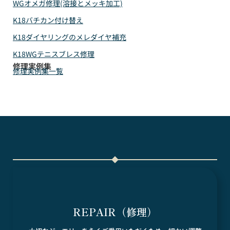
WGオメガ修理(溶接とメッキ加工)
K18バチカン付け替え
K18ダイヤリングのメレダイヤ補充
K18WGテニスブレス修理
修理実例集
修理実例集一覧
REPAIR（修理）