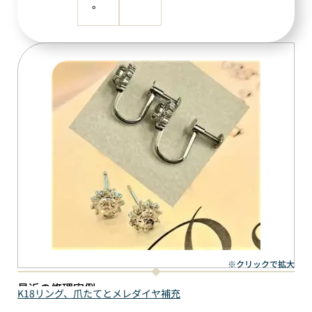
。
※クリックで拡大
最近の修理実例
K18リング、爪たてとメレダイヤ補充