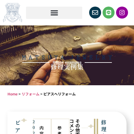
Repair examples
修理実例集
Home
>
リフォーム
>
ピアスへリフォーム
コ
そ
ピ
修
2
メ
の
0
内
参
理
ア
ン
他
2
容
考