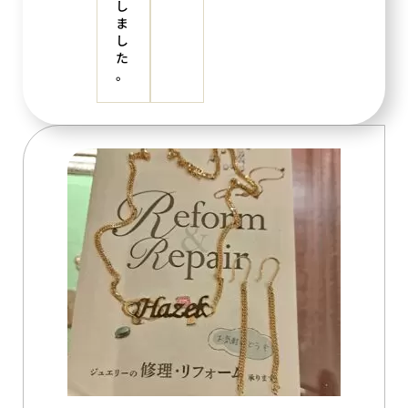
し
ま
し
た
。