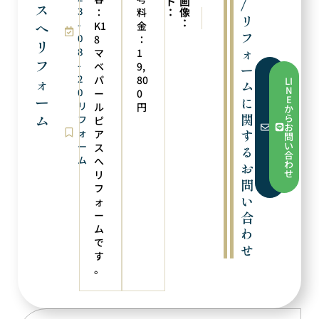
ト
画
/
ス
3
：
像
：
料
次の実例
前の実例
リ
：
へ
-
チェーンを溶接
ブレスレット加工
K1
金
フ
0
8
：
リ
ォ
8
マ
1
フ
-
ベ
9,
ー
フ
2
パ
80
ォ
LI
ム
ォ
N
0
ー
0
ー
ー
E
に
ム
リ
ル
円
か
か
関
ム
ら
フ
ピ
ら
お
お
ォ
す
ア
問
問
い
ー
ス
る
い
合
ム
合
へ
わ
お
わ
せ
リ
せ
問
フ
い
ォ
ー
合
ム
わ
で
せ
す
。