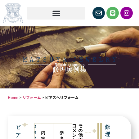
Repair examples
修理実例集
Home
>
リフォーム
>
ピアスへリフォーム
コ
そ
ピ
修
2
メ
の
0
内
参
理
ア
ン
他
2
容
考