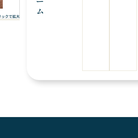
ー
ム
リックで拡大