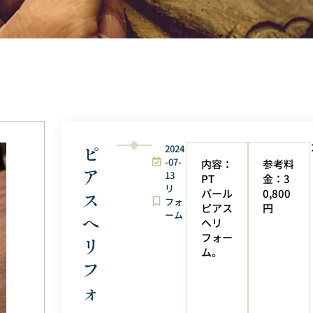
ピ
2024
-07-
内容：
参考料
ア
13
PT
金：3
リ
パール
0,800
ス
フォ
ピアス
円
ーム
へ
へリ
フォー
リ
ム。
フ
ォ