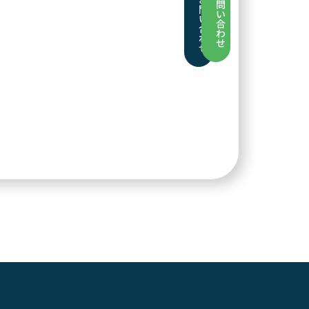
問
問
い
い
合
合
わ
わ
せ
せ