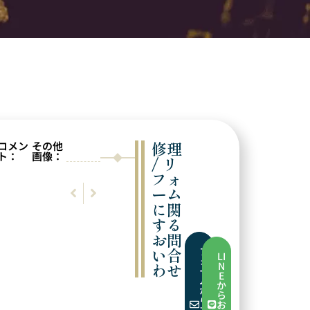
修理
コメン
その他
ト：
画像：
/ リ
フォ
前の実例
次の実例
ーム
レーザー溶接
ブローチの修理
に関
する
お問
い合
フ
LI
ォ
わせ
N
ー
E
ム
か
か
ら
ら
お
お