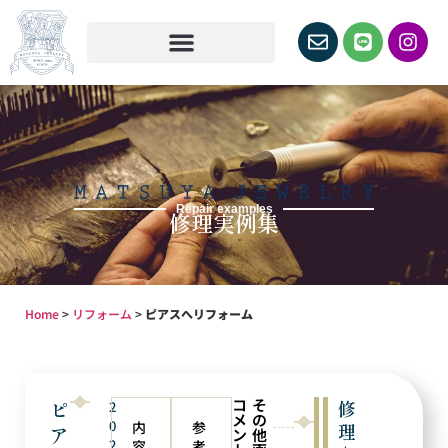
Repair examples
修理実例集
Home
>
リフォーム
>
ピアスへリフォーム
コ
そ
ピ
修
2
メ
の
0
内
参
理
ア
ン
他
2
容
考