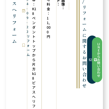
ト
画
/
ス
4
：
像
：
料
次の実例
前の実例
リ
：
へ
-
ピアスへリフォーム
新品仕上げ
K1
金
フ
0
8
：
リ
ォ
9
ペ
1
フ
-
ン
1,
ー
2
ダ
00
ォ
ム
2
ン
0
ー
に
リ
ト
円
関
ム
フ
ト
フ
LI
ォ
す
ォ
ッ
N
ー
ー
プ
E
る
ム
か
ム
か
か
お
ら
ら
ら
お
お
問
問
片
問
い
い
い
方
合
合
わ
k1
合
わ
せ
せ
8
わ
ピ
せ
ア
ス
へ
リ
フ