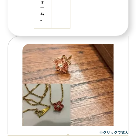
ォ
ー
ム
。
※クリックで拡大