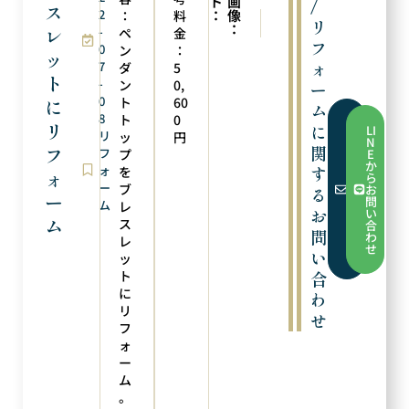
ト
画
/
ス
2
：
像
：
料
次の実例
前の実例
リ
：
レ
-
引き輪交換
ブレスレットにリフォーム
ペ
金
フ
0
ン
：
ッ
ォ
7
ダ
5
ト
-
ン
0,
ー
0
ト
60
に
ム
8
ト
0
フ
リ
に
LI
リ
ォ
ッ
円
N
ー
関
フ
フ
プ
E
ム
か
ォ
す
を
か
ォ
ら
ら
ー
ブ
お
る
お
ー
問
ム
レ
問
お
い
い
ム
ス
合
合
問
わ
レ
わ
せ
い
せ
ッ
ト
合
に
わ
リ
せ
フ
ォ
ー
ム
。