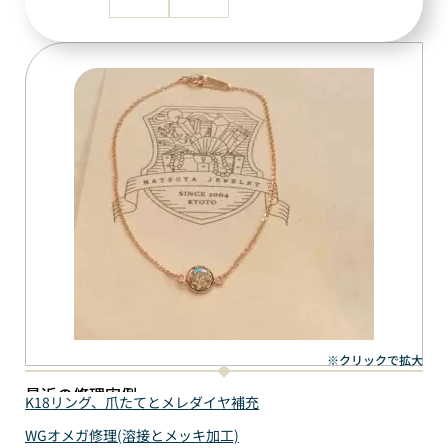
※クリックで拡大
最近の修理実例
K18リング、爪たてとメレダイヤ補充
WGオメガ修理(溶接とメッキ加工)