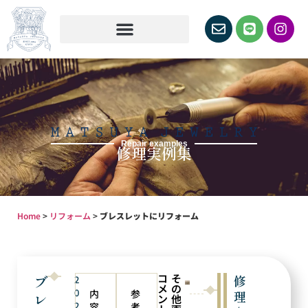
Repair examples
修理実例集
Home
>
リフォーム
>
ブレスレットにリフォーム
コ
そ
ブ
修
2
メ
の
0
内
参
理
レ
ン
他
2
容
考