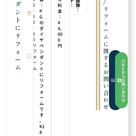
ト
画
/
ダ
2
：
像
：
料
次の実例
前の実例
リ
：
ン
-
リングへリフォーム
石留め・メッキ仕上げ
P
金
フ
1
G
：
ト
ォ
2
の
4
に
-
ダ
4,
ー
1
イ
00
リ
ム
0
ヤ
0
フ
に
リ
ペ
円
関
ォ
フ
ン
ォ
す
ダ
ー
フ
LI
ー
ォ
ン
る
N
ム
ー
ム
ト
E
ム
お
か
に
か
ら
問
ら
リ
お
お
問
い
フ
問
い
い
ォ
合
合
合
わ
ー
わ
わ
せ
せ
ム
せ
で
す
。
K1
8