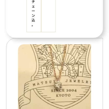
チ
ェ
ー
ン
込
。