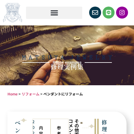
Repair examples
修理実例集
Home
>
リフォーム
>
ペンダントにリフォーム
コ
そ
ペ
修
2
メ
の
0
内
参
理
ン
ン
他
2
容
考