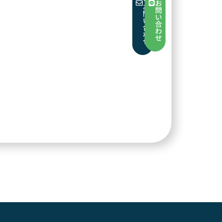
お
お
問
問
い
い
合
合
わ
わ
せ
せ