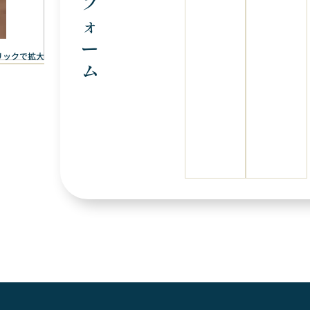
フ
ォ
ー
リックで拡大
ム