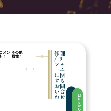
修理
コメン
その他
ト：
画像：
/ リ
フォ
前の実例
次の実例
ーム
ネックレス修理
ペンダントにリフォーム
に関
する
お問
い合
フ
わせ
LI
ォ
N
ー
E
ム
か
か
ら
ら