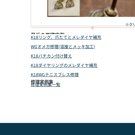
※ク
最近の修理実例
K18リング、爪たてとメレダイヤ補充
WGオメガ修理(溶接とメッキ加工)
K18バチカン付け替え
K18ダイヤリングのメレダイヤ補充
K18WGテニスブレス修理
修理実例集
修理実例集一覧