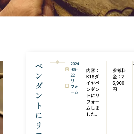
ペ
2024
-09-
内容：
参考料
ン
22
K18ダ
金：2
リ
イヤペ
6,900
ダ
フォ
ンダン
円
ーム
ン
トにリ
フォー
ト
ムしま
に
した。
リ