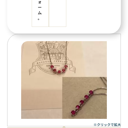
ォ
ー
ム
。
※クリックで拡大