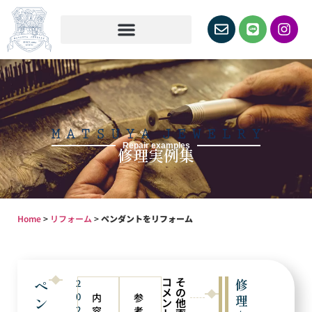
Repair examples
修理実例集
Home
>
リフォーム
>
ペンダントをリフォーム
コ
そ
ペ
修
2
メ
の
0
内
参
理
ン
ン
他
2
容
考