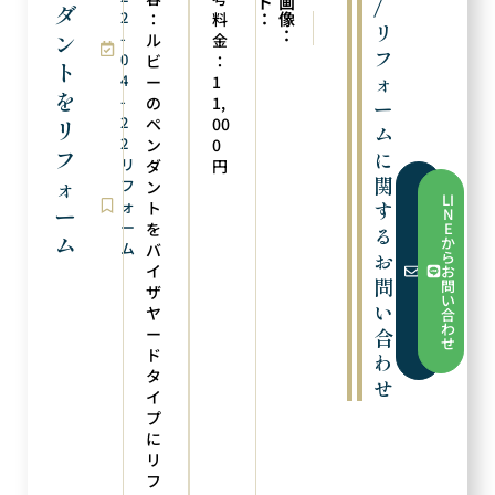
ト
画
/
ダ
2
：
像
：
料
次の実例
前の実例
リ
：
ン
-
ピアスへリフォーム
チェーンの修理
ル
金
フ
0
ビ
：
ト
ォ
4
ー
1
を
-
の
1,
ー
2
ペ
00
リ
ム
2
ン
0
フ
に
リ
ダ
円
関
ォ
フ
ン
フ
LI
ォ
す
ォ
ト
ー
N
ー
ー
を
E
る
ム
ム
か
ム
バ
か
お
ら
ら
イ
お
お
問
問
ザ
問
い
い
い
ヤ
合
合
わ
ー
合
わ
せ
せ
ド
わ
タ
せ
イ
プ
に
リ
フ