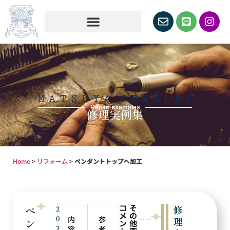
Repair examples
修理実例集
Home
>
リフォーム
>
ペンダントトップへ加工
コ
そ
ペ
修
2
メ
の
0
内
参
理
ン
ン
他
2
容
考