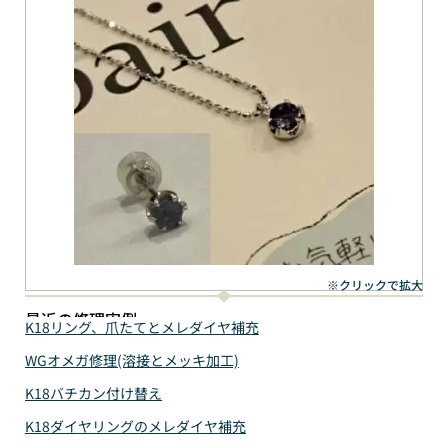
※クリックで拡大
最近の修理実例
K18リング、爪たてとメレダイヤ補充
WGオメガ修理(溶接とメッキ加工)
K18バチカン付け替え
K18ダイヤリングのメレダイヤ補充