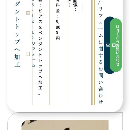
ト
画
/
ダ
5
：
像
：
料
次の実例
前の実例
リ
：
ン
-
新品仕上げ
ペンダントトップへ加工
ピ
金
フ
1
ア
：
ト
ォ
2
ス
8,
フ
ト
LI
-
を
80
ー
ォ
N
1
ー
ペ
0
ッ
E
ム
ム
2
か
ン
円
か
プ
に
ら
リ
ダ
ら
お
お
関
へ
フ
ン
問
問
い
ォ
す
ト
い
加
合
合
ー
ト
わ
る
わ
工
せ
ム
ッ
せ
お
プ
問
へ
い
加
工
合
。
わ
せ