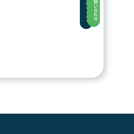
問
問
い
い
合
合
わ
わ
せ
せ