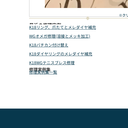
※ク
最近の修理実例
K18リング、爪たてとメレダイヤ補充
WGオメガ修理(溶接とメッキ加工)
K18バチカン付け替え
K18ダイヤリングのメレダイヤ補充
K18WGテニスブレス修理
修理実例集
修理実例集一覧