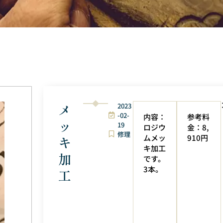
メ
2023
-02-
内容：
参考料
ッ
19
ロジウ
金：8,
修理
ムメッ
910円
キ
キ加工
加
です。
3本。
工