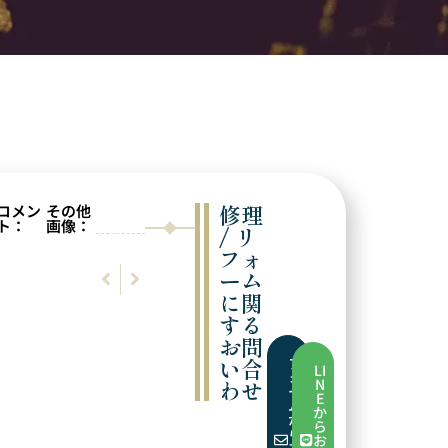
修理
コメン
その他
ト：
画像：
/ リ
フォ
前の実例
次の実例
ーム
突き刺し部分交換
パールの穴あけ
に関
する
お問
い合
フ
LI
ォ
わせ
N
ー
E
ム
か
か
ら
ら
お
お