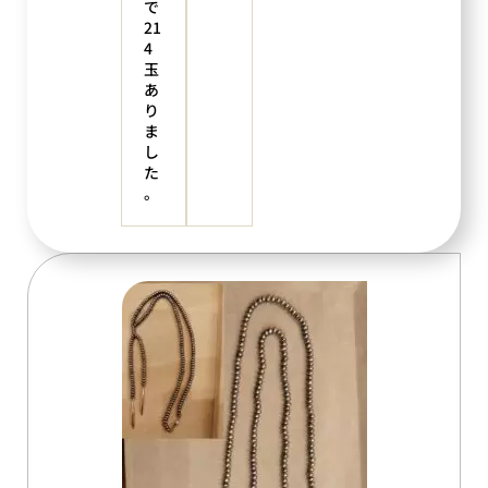
で
21
4
玉
あ
り
ま
し
た
。