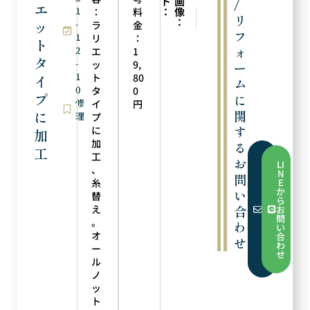
ト
画
/
エ
1
：
像
：
料
次の実例
前の実例
リ
：
ッ
-
リングにリフォーム
メレダイヤを補充
ラ
金
フ
1
リ
：
ト
ォ
2
エ
1
タ
-
ッ
9,
ー
1
ト
80
イ
ム
0
タ
0
プ
に
修
イ
円
関
に
理
プ
す
に
加
加
る
工
工
フ
お
LI
ォ
、
N
問
ー
糸
E
ム
か
い
替
か
ら
ら
え
合
お
お
問
。
問
わ
い
い
オ
合
せ
合
わ
ー
わ
せ
せ
ル
ノ
ッ
ト