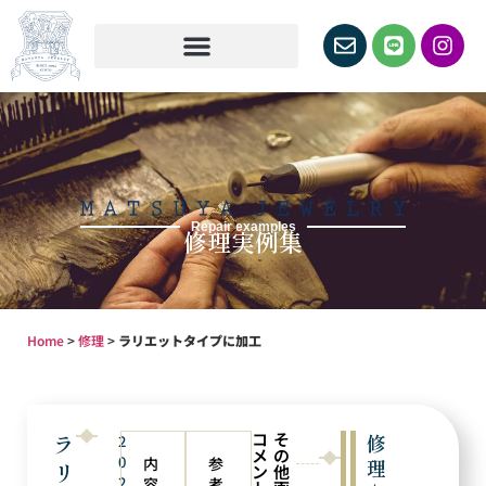
Repair examples
修理実例集
Home
>
修理
>
ラリエットタイプに加工
コ
そ
ラ
修
2
メ
の
0
内
参
理
リ
ン
他
2
容
考