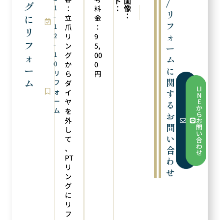
ト
画
/
グ
1
：
像
：
料
次の実例
前の実例
リ
：
に
-
ピアスへのリフォーム
ラリエットタイプに加工
立
金
フ
1
爪
：
リ
ォ
2
リ
9
フ
-
ン
5,
ー
1
グ
00
ォ
ム
0
か
0
ー
に
リ
ら
円
関
ム
フ
ダ
フ
LI
ォ
す
ォ
イ
N
ー
ー
ヤ
E
る
ム
か
ム
を
か
お
ら
ら
外
お
お
問
問
し
問
い
い
い
て
合
合
わ
、
合
わ
せ
せ
PT
わ
リ
せ
ン
グ
に
リ
フ