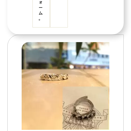
ォ
ー
ム
。