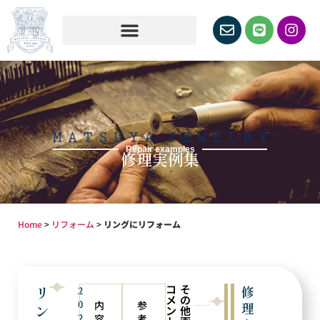
Repair examples
修理実例集
Home
>
リフォーム
>
リングにリフォーム
コ
そ
リ
修
2
メ
の
0
内
参
理
ン
ン
他
2
容
考