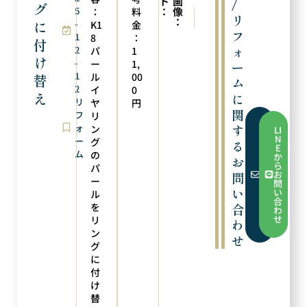
ト
画
/
グ
5
：
像
：
料
次の実例
前の実例
リ
：
に
-
クリップ式に加工
新品仕上げ
K1
金
フ
1
8
：
付
ォ
2
パ
1
け
-
ー
1,
ー
1
ル
00
替
ム
2
イ
0
え
に
リ
ヤ
円
関
フ
リ
フ
ォ
す
ン
LI
ォ
N
ー
グ
る
ー
E
ム
ム
の
か
お
か
ら
パ
ら
お
問
お
ー
問
問
い
い
ル
い
合
合
を
合
わ
わ
せ
リ
わ
せ
ン
せ
グ
に
付
け
替