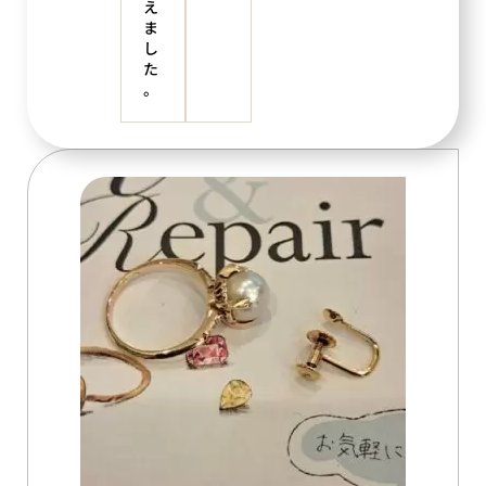
え
ま
し
た
。