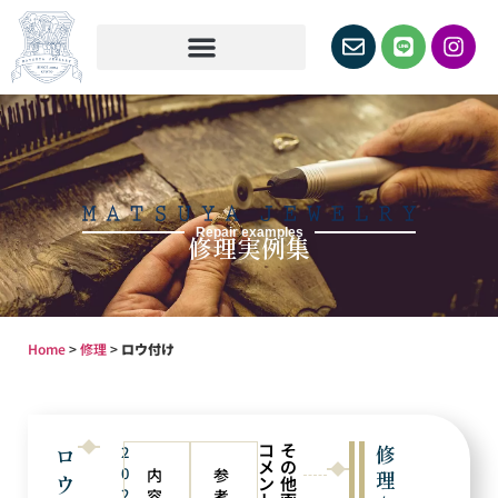
Repair examples
修理実例集
Home
>
修理
>
ロウ付け
コ
そ
ロ
修
2
メ
の
0
内
参
理
ウ
ン
他
2
容
考