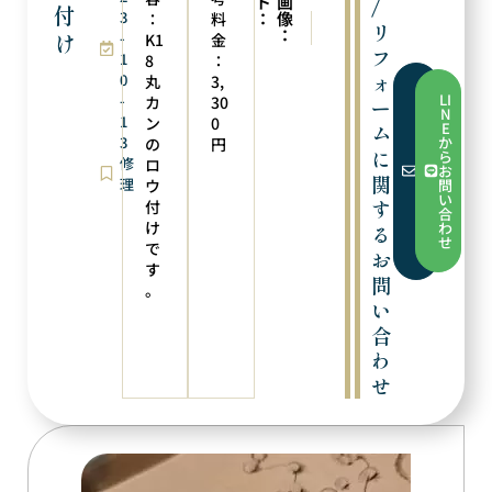
ト
画
/
付
3
：
像
：
料
次の実例
前の実例
リ
：
け
-
サイズ直し
歪み直し
K1
金
フ
1
8
：
ォ
0
丸
3,
フ
LI
-
カ
30
ー
ォ
N
1
ー
ン
0
E
ム
ム
3
か
の
円
か
に
ら
修
ロ
ら
お
お
関
理
ウ
問
問
い
す
付
い
合
合
け
わ
る
わ
せ
で
せ
お
す
問
。
い
合
わ
せ