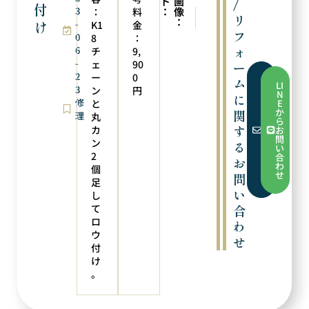
ト
画
/
付
3
：
像
：
料
次の実例
前の実例
リ
：
け
-
ロウ付け
レーザー溶接
K1
金
フ
0
8
：
ォ
6
チ
9,
-
ェ
90
ー
2
ー
0
フ
ム
LI
3
ォ
ン
円
N
に
ー
修
と
E
ム
か
関
理
丸
か
ら
ら
す
カ
お
お
問
ン
問
る
い
い
2
合
お
合
わ
個
わ
せ
問
せ
足
い
し
て
合
ロ
わ
ウ
せ
付
け
。