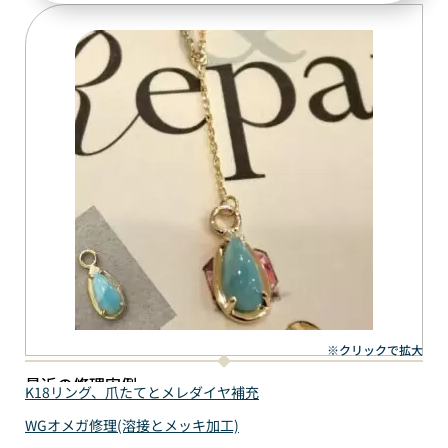
※クリックで拡大
最近の修理実例
K18リング、爪たてとメレダイヤ補充
WGオメガ修理(溶接とメッキ加工)