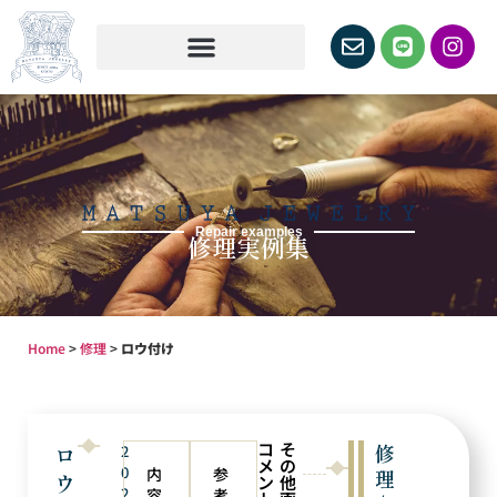
Repair examples
修理実例集
Home
>
修理
>
ロウ付け
コ
そ
ロ
修
2
メ
の
0
内
参
理
ウ
ン
他
2
容
考