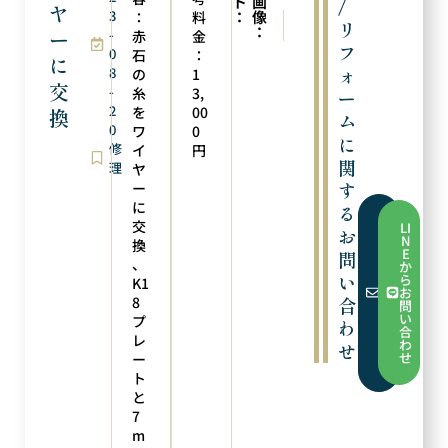
ト
画
/
ヤ
3
：
像
：
料
次の実例
前の実例
リ
：
ー
-
サイズ直し
サイズ直し
赤
金
フ
0
石
：
に
ォ
8
の
1
交
-
糸
3,
ー
2
を
00
換
ム
0
ワ
0
に
修
イ
円
関
理
ヤ
す
ー
に
る
フ
交
LI
お
ォ
N
換
ー
E
問
ム
、
か
か
い
ら
K1
ら
お
お
8
合
問
問
い
プ
わ
い
合
合
レ
わ
せ
わ
せ
ー
せ
ト
と
7
m