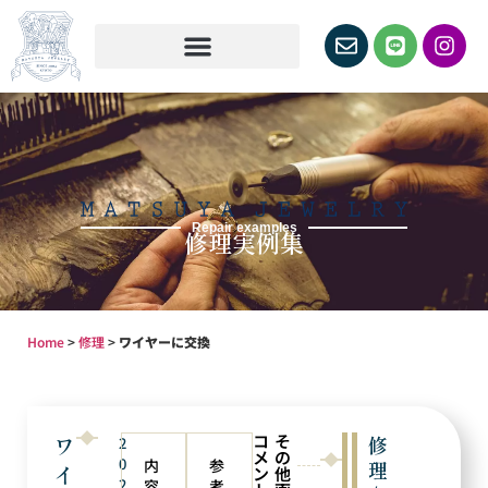
Repair examples
修理実例集
Home
>
修理
>
ワイヤーに交換
コ
そ
ワ
修
2
メ
の
0
内
参
理
イ
ン
他
2
容
考