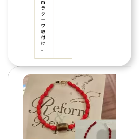
m
ラ
ク
ー
ワ
取
付
け
。