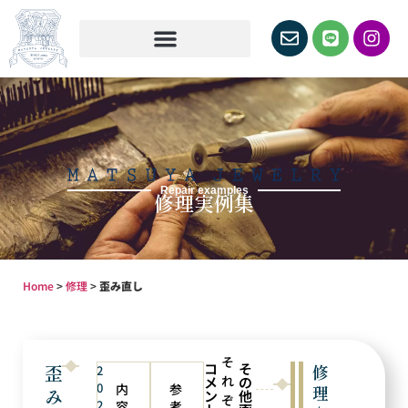
Repair examples
修理実例集
Home
>
修理
>
歪み直し
そ
コ
そ
歪
修
2
れ
メ
の
0
内
参
理
み
ン
他
ぞ
2
容
考