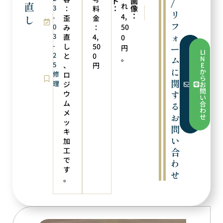
ト
画
/
直
れ
3
：
像
：
料
次の実例
前の実例
リ
：
4,
し
-
チェーン取り付け
糸替え
歪
金
フ
0
50
み
：
ォ
3
直
4,
0
-
し
50
ー
円
フ
LI
2
ォ
と
0
。
ム
N
ー
5
、
円
E
ム
に
か
修
ロ
か
ら
ら
関
理
ジ
お
お
問
す
ウ
問
い
い
ム
合
る
合
わ
メ
わ
お
せ
せ
ッ
問
キ
い
加
工
合
で
わ
す
せ
。