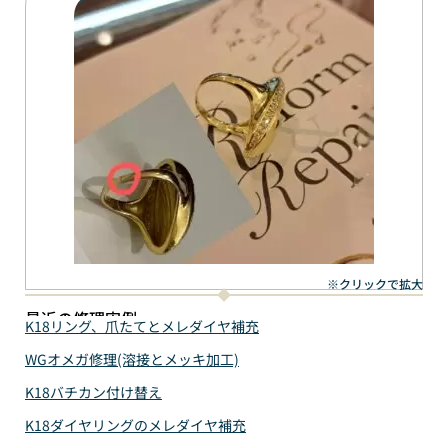
※クリックで拡大
最近の修理実例
K18リング、爪たてとメレダイヤ補充
WGオメガ修理(溶接とメッキ加工)
K18バチカン付け替え
K18ダイヤリングのメレダイヤ補充