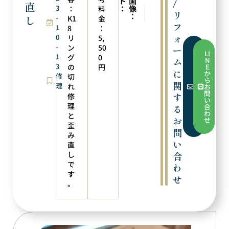
ト
画
/
直
3
：
像
：
料
次の実例
前の実例
リ
：
し
-
ロウ付け
歪み直し
K1
金
フ
1
8
：
ォ
0
リ
5,
-
ン
50
ー
フ
LI
1
ォ
グ
0
ム
N
ー
3
の
円
E
ム
に
か
修
切
か
ら
ら
関
理
れ
お
お
問
す
修
問
い
い
理
合
る
合
わ
と
わ
お
せ
せ
歪
問
み
い
直
し
合
で
わ
す
せ
。