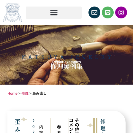
Repair examples
修理実例集
Home
>
修理
>
歪み直し
コ
そ
歪
修
2
メ
の
0
内
参
理
み
ン
他
2
容
考