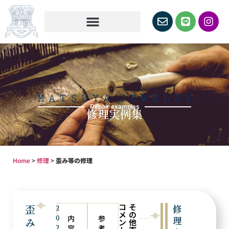
Repair examples
修理実例集
Home
>
修理
>
歪み等の修理
コ
そ
歪
修
2
メ
の
0
内
参
理
み
ン
他
2
容
考