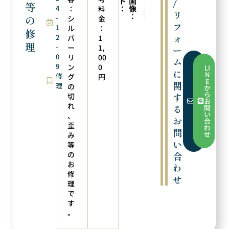
ト
画
/
等
4
：
像
：
料
次の実例
前の実例
リ
：
の
-
サイズ直し
ペンダントトップ修理
シ
金
フ
1
ル
：
修
ォ
2
バ
1
理
-
ー
1,
ー
0
リ
00
ム
フ
9
ン
0
LI
ォ
に
N
修
グ
円
ー
E
関
ム
理
の
か
か
ら
す
切
ら
お
お
れ
る
問
問
い
、
い
お
合
合
歪
わ
問
わ
せ
み
せ
い
等
の
合
お
わ
修
せ
理
で
す
。