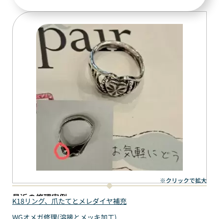
※クリックで拡大
最近の修理実例
K18リング、爪たてとメレダイヤ補充
WGオメガ修理(溶接とメッキ加工)