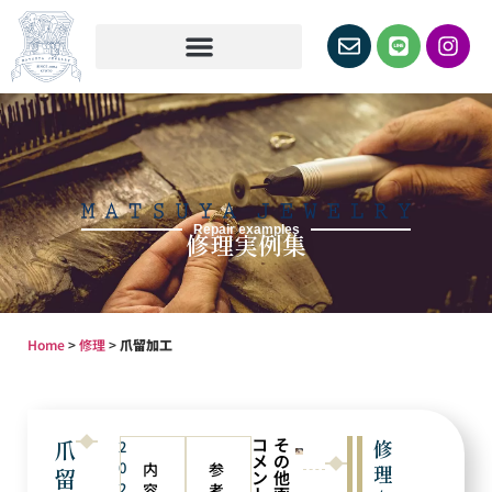
Repair examples
修理実例集
Home
>
修理
>
爪留加工
コ
そ
爪
修
2
メ
の
0
内
参
理
留
ン
他
2
容
考