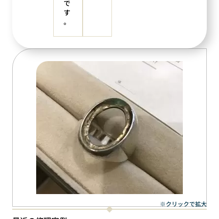
で
す
。
※クリックで拡大