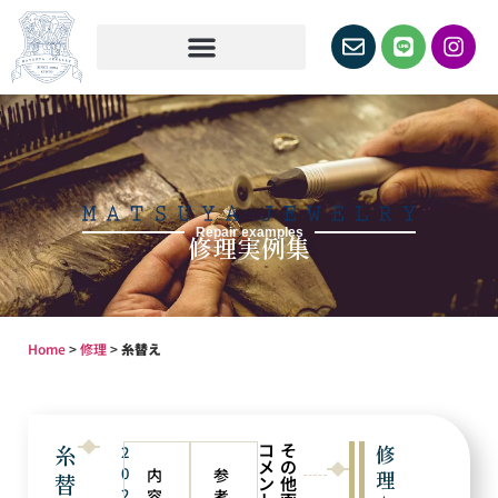
Repair examples
修理実例集
Home
>
修理
>
糸替え
コ
そ
糸
修
2
メ
の
0
内
参
理
替
ン
他
2
容
考