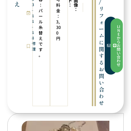
ト
画
/
え
3
：
像
：
料
次の実例
前の実例
リ
：
-
ペンダントトップにリフォーム
チェーン修理
パ
金
フ
1
ー
：
ォ
1
ル
3,
フ
LI
-
糸
30
ー
ォ
N
1
ー
替
0
E
ム
ム
8
か
え
円
か
に
ら
修
で
ら
お
お
関
理
す
問
問
い
す
。
い
合
合
わ
る
わ
せ
せ
お
問
い
合
わ
せ