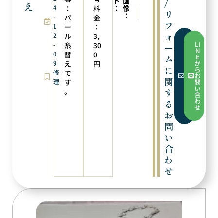
ト
画
/
え
4
：
像
：
料
次の実例
前の実例
リ
：
-
新品仕上げ
サイズ直し
パ
金
フ
1
ー
：
ォ
2
ル
3,
フ
LI
-
糸
30
ー
ォ
N
0
ー
替
0
E
ム
ム
9
か
え
円
か
に
ら
修
で
ら
お
お
関
理
す
問
問
い
す
。
い
合
合
わ
る
わ
せ
せ
お
問
い
合
わ
せ