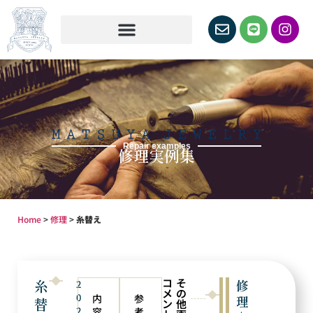
Repair examples
修理実例集
Home
>
修理
>
糸替え
コ
そ
糸
修
2
メ
の
0
内
参
理
替
ン
他
2
容
考