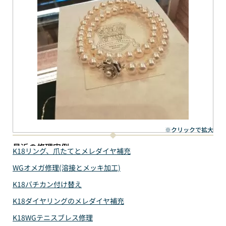
※クリックで拡大
最近の修理実例
K18リング、爪たてとメレダイヤ補充
WGオメガ修理(溶接とメッキ加工)
K18バチカン付け替え
K18ダイヤリングのメレダイヤ補充
K18WGテニスブレス修理