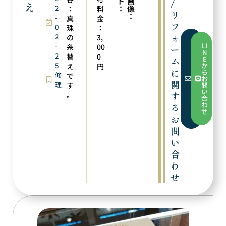
ト
画
/
え
2
：
像
：
料
次の実例
前の実例
リ
：
-
マルカン閉じ
サイズ直し
真
金
フ
0
珠
：
ォ
2
の
3,
フ
LI
-
糸
00
ー
ォ
N
2
ー
替
0
E
ム
ム
5
か
え
円
か
に
ら
修
で
ら
お
お
関
理
す
問
問
い
す
。
い
合
合
わ
る
わ
せ
せ
お
問
い
合
わ
せ