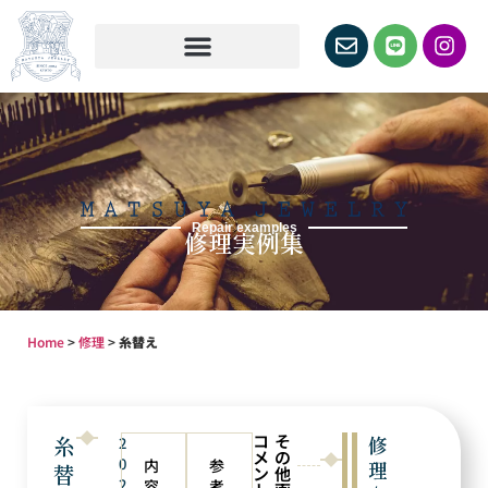
Repair examples
修理実例集
Home
>
修理
>
糸替え
コ
そ
糸
修
2
メ
の
0
内
参
理
替
ン
他
2
容
考